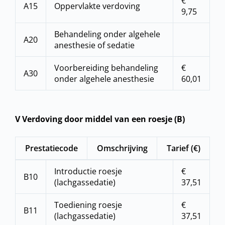
€
A15
Oppervlakte verdoving
9,75
Behandeling onder algehele
A20
anesthesie of sedatie
Voorbereiding behandeling
€
A30
onder algehele anesthesie
60,01
V Verdoving door middel van een roesje (B)
Prestatiecode
Omschrijving
Tarief (€)
Introductie roesje
€
B10
(lachgassedatie)
37,51
Toediening roesje
€
B11
(lachgassedatie)
37,51